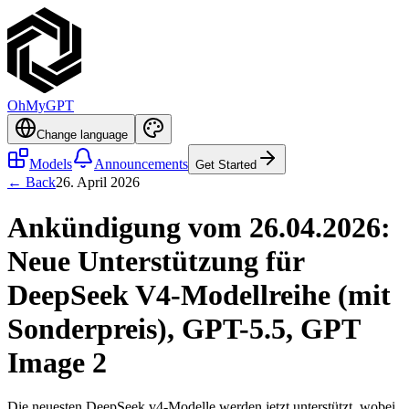
OhMyGPT
Change language
Models
Announcements
Get Started
← Back
26. April 2026
Ankündigung vom 26.04.2026:
Neue Unterstützung für
DeepSeek V4-Modellreihe (mit
Sonderpreis), GPT-5.5, GPT
Image 2
Die neuesten DeepSeek v4-Modelle werden jetzt unterstützt, wobei