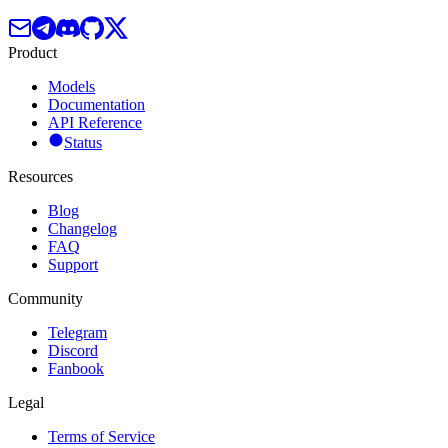
Product
Models
Documentation
API Reference
Status
Resources
Blog
Changelog
FAQ
Support
Community
Telegram
Discord
Fanbook
Legal
Terms of Service