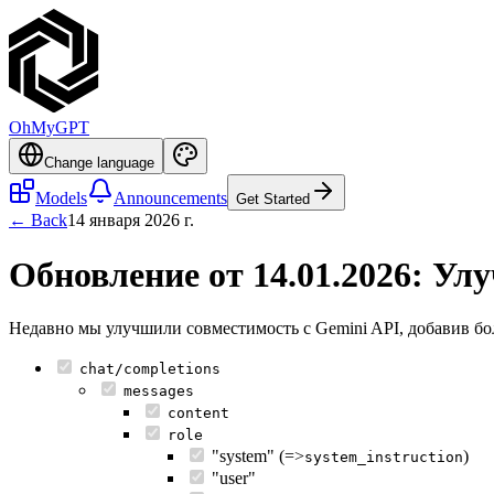
OhMyGPT
Change language
Models
Announcements
Get Started
← Back
14 января 2026 г.
Обновление от 14.01.2026: Ул
Недавно мы улучшили совместимость с Gemini API, добавив бол
chat/completions
messages
content
role
"system" (=>
)
system_instruction
"user"