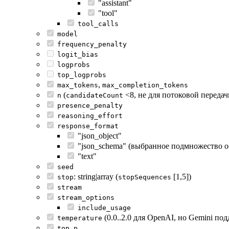
"assistant"
"tool"
tool_calls
model
frequency_penalty
logit_bias
logprobs
top_logprobs
,
max_tokens
max_completion_tokens
(
<8, не для потоковой передач
n
candidateCount
presence_penalty
reasoning_effort
response_format
"json_object"
"json_schema" (выбранное подмножество о
"text"
seed
: string|array (
[1,5])
stop
stopSequences
stream
stream_options
include_usage
(0.0..2.0 для OpenAI, но Gemini по
temperature
top_p