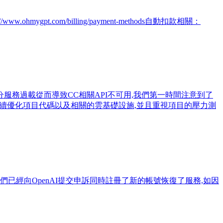
mygpt.com/billing/payment-methods自動扣款相關：
,導致了部分服務過載從而導致CC相關API不可用,我們第一時間注意到了
繼續優化項目代碼以及相關的雲基礎設施,並且重視項目的壓力測
前我們已經向OpenAI提交申訴同時註冊了新的帳號恢復了服務,如因