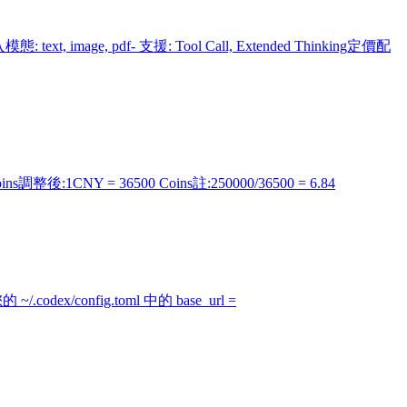
 text, image, pdf- 支援: Tool Call, Extended Thinking定價配
 = 36500 Coins註:250000/36500 = 6.84
config.toml 中的 base_url =