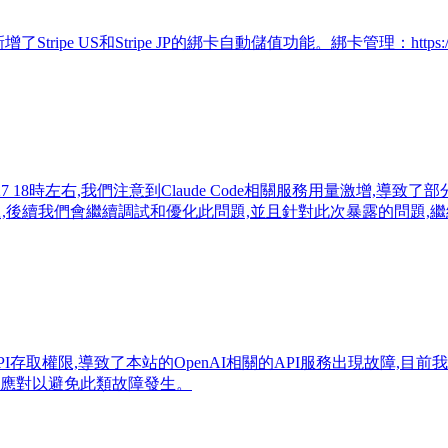
pe US和Stripe JP的綁卡自動儲值功能。綁卡管理：https://www.oh
01-27 18時左右,我們注意到Claude Code相關服務用量激增
題,後續我們會繼續調試和優化此問題,並且針對此次暴露的問題,
API存取權限,導致了本站的OpenAI相關的API服務出現故障,目
來應對以避免此類故障發生。