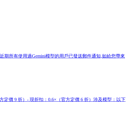
折,近期所有使用過Gemini模型的用戶已發送郵件通知,如給您帶來
9 折）- 現折扣：0.6×（官方定價 6 折）涉及模型：以下