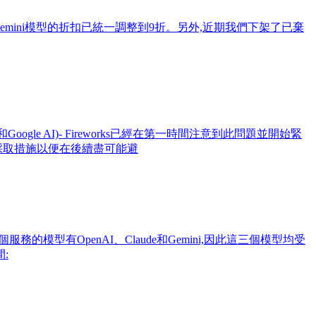
的Gemini模型的折扣已統一調整到9折。另外,近期我們下架了已棄
AI和Google AI)- Fireworks已經在第一時間注意到此問題並開始緊
採取措施以便在後續盡可能避
這個服務的模型有OpenAI、Claude和Gemini,因此這三個模型均受
間: