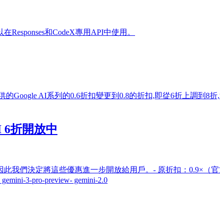
Responses和CodeX專用API中使用。
ogle AI系列的0.6折扣變更到0.8的折扣,即從6折上調到8
 AI 6折開放中
決定將這些優惠進一步開放給用戶。- 原折扣：0.9×（官方定價 
i-3-pro-preview- gemini-2.0