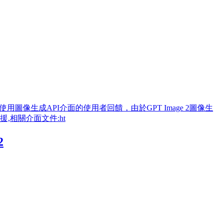
了部分使用圖像生成API介面的使用者回饋，由於GPT Image 2圖像生
支援,相關介面文件:ht
2