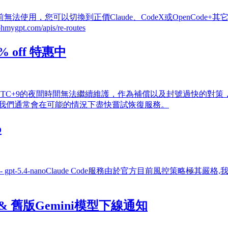
無法使用，您可以切換到正價Claude、CodeX或OpenCode+其它模
om/apis/re-routes
% off 特惠中
+9的夜間時間無法繼續維護，作為補償以及封號過快的對策，因此將CC相
,我們通常會在可能的情況下盡快嘗試恢復服務。
o
-mini- gpt-5.4-nanoClaude Code服務由於官方目前風
知 & 舊版Gemini模型下線通知