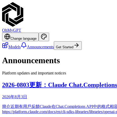
OhMyGPT
Change language
Models
Announcements
Get Started
Announcements
Platform updates and important notices
2026-0803更新：Claude Chat.Com
2026年8月3日
簡介近期有用戶反饋Claude在Chat.Completions 
https://platform.claude.com/docs/en/cli-sdks-libraries/libraries/openai-