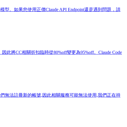
型。如果您使用正價Claude API Endpoint還是遇到問題，請
關折扣臨時從80%off變更為95%off。Claude Code
控策略極其嚴格,我們無法註冊新的帳號,因此相關服務可能無法使用,我們正在持