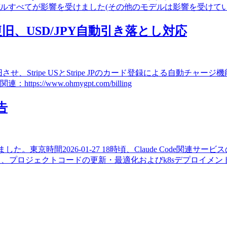
のモデルすべてが影響を受けました(その他のモデルは影響を受けていません
ネル復旧、USD/JPY自動引き落とし対応
復旧させ、Stripe USとStripe JPのカード登録による自動チ
連：https://www.ohmygpt.com/billing
告
ました。東京時間2026-01-27 18時頃、Claude Code
し、プロジェクトコードの更新・最適化およびk8sデプロイメ