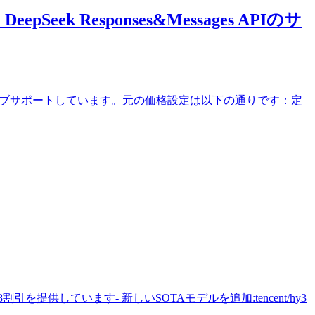
ek Responses&Messages APIのサ
s APIをネイティブサポートしています。元の価格設定は以下の通りです：定
8割引を提供しています- 新しいSOTAモデルを追加:tencent/hy3