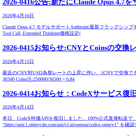
2026-0416公告:新たにClaude Opus
2026年4月16日
Claude Opus 4.7 モデルサポートAnthropic最新フラッグシップモデル clau
Tool Call, Extended Thinking価格設定(
2026-0415お知らせ:CNYとCoinsの交
2026年4月15日
最近のCNY対USD為替レートの上昇に伴い、1CNYで交換できるC
36500 Coins注:250000/36500 = 6.84
2026-0414お知らせ：CodeXサービス復旧 
2026年4月14日
本日、CodeX特価APIを復旧しました。100%公式直接転送で、95%割引中
"https://apic1.ohmycdn.com/api/v1/ai/openai/codex-