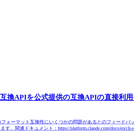
pletions互換APIを公式提供の互換APIの直接
おけるClaudeのフォーマット互換性にいくつかの問題があるとのフ
ps://platform.claude.com/docs/en/cli-sdks-lib