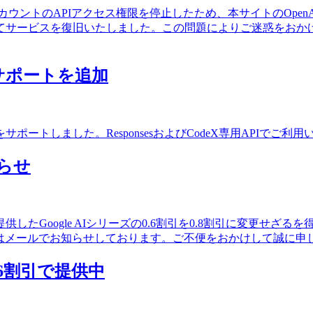
アカウントのAPIアクセス権限を停止したため、本サイトのOpenA
てサービスを復旧いたしました。この問題によりご迷惑をおか
deXサポートを追加
ルをサポートしました。ResponsesおよびCodeX専用APIでご利
知らせ
たGoogle AIシリーズの0.6割引を0.8割引に変更せざ
様にはメールでお知らせしております。ご不便をおかけして誠に申
 AI 6割引で提供中