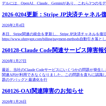
デルには、OpenAI、Claude、Geminiがあり、これら3つ
2026-0204更新：Stripe JP決済チャ
2026年2月4日
本日、Stripe関連の統合を更新し、Stripe JP決済チャネルを
https://www.ohmygpt.com/billing/payment-methods自動引き落とし関
260128-Claude Code関連サービス障害報
2026年1月27日
最近、当社のClaude Codeサービスにいくつかの問題が発生し
関連APIが利用できなくなりました。この問題を直ちに認識
題のデバッグと最適化を行
260126-OAI関連障害のお知らせ
2026年1月26日