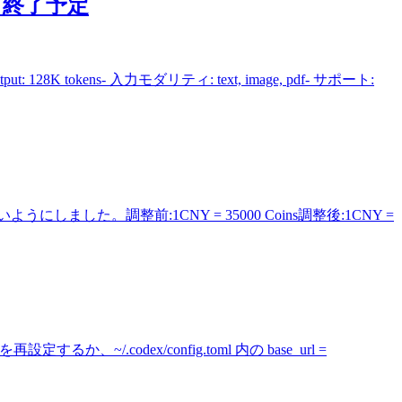
もなく終了予定
: 128K tokens- 入力モダリティ: text, image, pdf- サポート:
た。調整前:1CNY = 35000 Coins調整後:1CNY =
/.codex/config.toml 内の base_url =