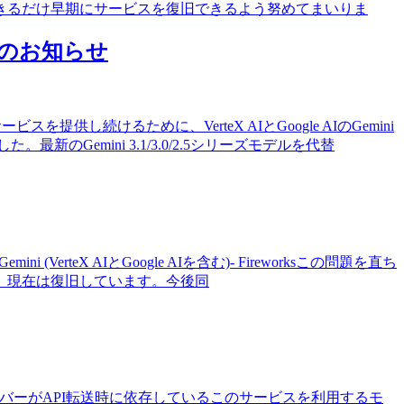
きるだけ早期にサービスを復旧できるよう努めてまいりま
終了のお知らせ
し続けるために、VerteX AIとGoogle AIのGemini
のGemini 3.1/3.0/2.5シリーズモデルを代替
VerteX AIとGoogle AIを含む)- Fireworksこの問題を直ち
、現在は復旧しています。今後同
。当社のサーバーがAPI転送時に依存しているこのサービスを利用するモ