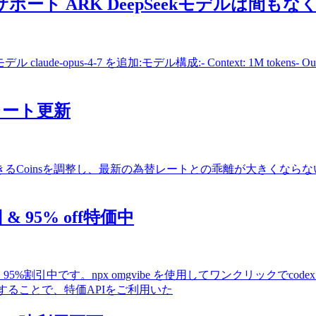
 4.7をサポート ARK DeepSeekモデルは間
de-opus-4-7 を追加:モデル構成:- Context: 1M tokens- Output
換レート更新
oinsを調整し、最新の為替レートとの乖離が大きくならないようにしまし
& 95% off特価中
です。npx omgvibe を使用してワンクリックでcodexを再設定するか、~
omg/v1" を確認することで、特価APIをご利用いた