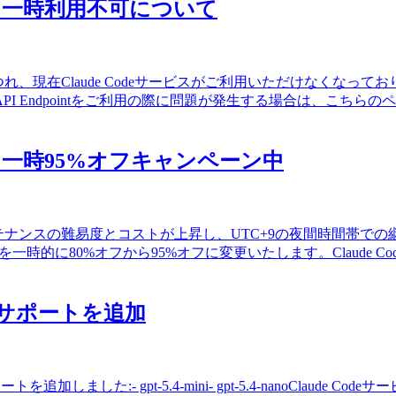
サービス一時利用不可について
現在Claude Codeサービスがご利用いただけなくなっております
API Endpointをご利用の際に問題が発生する場合は、こ
eサービス一時95%オフキャンペーン中
ンテナンスの難易度とコストが上昇し、UTC+9の夜間時間帯
時的に80%オフから95%オフに変更いたします。Claude 
anoのサポートを追加
加しました:- gpt-5.4-mini- gpt-5.4-nanoClau