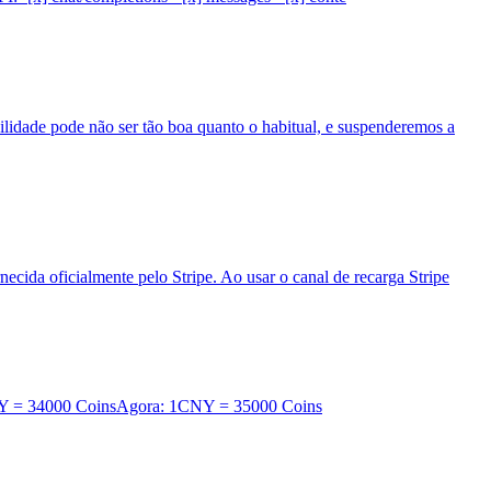
dade pode não ser tão boa quanto o habitual, e suspenderemos a
cida oficialmente pelo Stripe. Ao usar o canal de recarga Stripe
1CNY = 34000 CoinsAgora: 1CNY = 35000 Coins