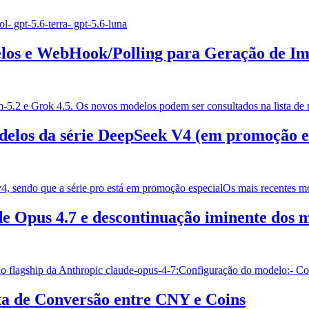
l- gpt-5.6-terra- gpt-5.6-luna
los e WebHook/Polling para Geração de I
-5.2 e Grok 4.5. Os novos modelos podem ser consultados na lista de
delos da série DeepSeek V4 (em promoção e
v4, sendo que a série pro está em promoção especialOs mais recentes 
de Opus 4.7 e descontinuação iminente dos
 flagship da Anthropic claude-opus-4-7:Configuração do modelo:- Co
xa de Conversão entre CNY e Coins