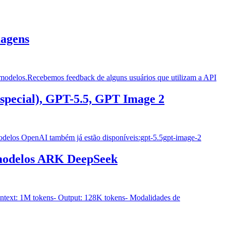
magens
 modelos.Recebemos feedback de alguns usuários que utilizam a API
special), GPT-5.5, GPT Image 2
modelos OpenAI também já estão disponíveis:gpt-5.5gpt-image-2
 modelos ARK DeepSeek
ntext: 1M tokens- Output: 128K tokens- Modalidades de