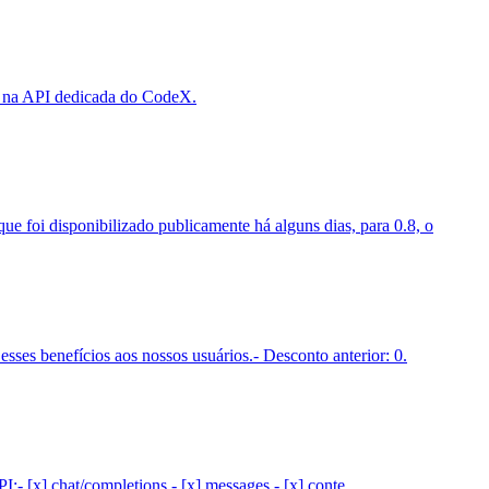
 e na API dedicada do CodeX.
e foi disponibilizado publicamente há alguns dias, para 0.8, o
ses benefícios aos nossos usuários.- Desconto anterior: 0.
- [x] chat/completions - [x] messages - [x] conte