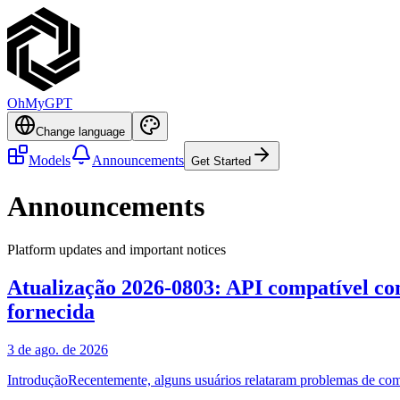
OhMyGPT
Change language
Models
Announcements
Get Started
Announcements
Platform updates and important notices
Atualização 2026-0803: API compatível co
fornecida
3 de ago. de 2026
IntroduçãoRecentemente, alguns usuários relataram problemas de com