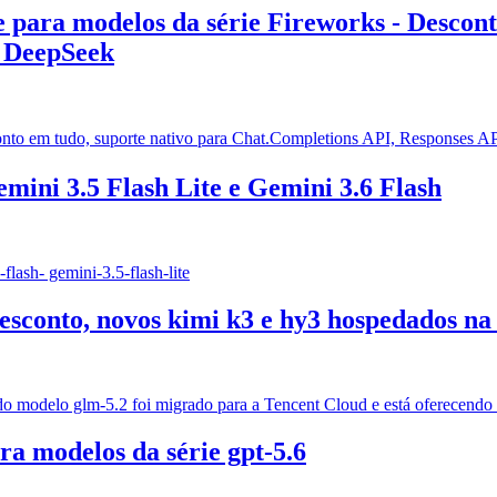
e para modelos da série Fireworks - Descon
o DeepSeek
onto em tudo, suporte nativo para Chat.Completions API, Respons
mini 3.5 Flash Lite e Gemini 3.6 Flash
lash- gemini-3.5-flash-lite
sconto, novos kimi k3 e hy3 hospedados na
o modelo glm-5.2 foi migrado para a Tencent Cloud e está oferecendo
a modelos da série gpt-5.6