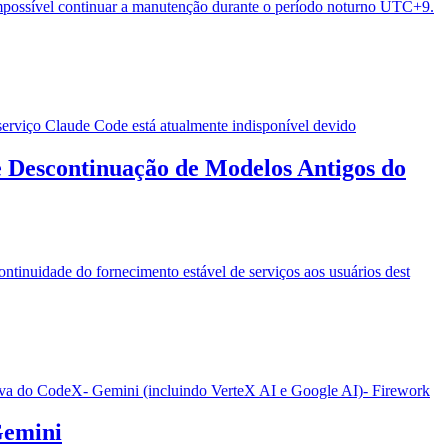
impossível continuar a manutenção durante o período noturno UTC+9.
serviço Claude Code está atualmente indisponível devido
e Descontinuação de Modelos Antigos do
ntinuidade do fornecimento estável de serviços aos usuários dest
iva do CodeX- Gemini (incluindo VerteX AI e Google AI)- Firework
Gemini