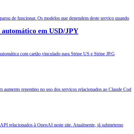
p parou de funcionar. Os modelos que dependem deste serviço quando
ito automático em USD/JPY
automática com cartão vinculado para Stripe US e Stripe JP.G
um aumento repentino no uso dos serviços relacionados ao Claude Cod
e API relacionados à OpenAI neste site. Atualmente, já submetemo