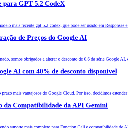
te para GPT 5.2 CodeX
o modelo mais recente gpt-5.2-codex, que pode ser usado em Responses
eração de Preços do Google AI
do, somos obrigados a alterar o desconto de 0.6 da série Google AI, qu
ogle AI com 40% de desconto disponível
razo mais vantajosos do Google Cloud. Por isso, decidimos estender es
o da Compatibilidade da API Gemini
do suporte mais completo para Function Call e compatibilidade de API: