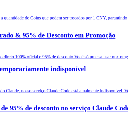
 quantidade de Coins que podem ser trocados por 1 CNY, garantindo q
urado & 95% de Desconto em Promoção
ireto 100% oficial e 95% de desconto.Você só precisa usar npx omgv
temporariamente indisponível
o Claude, nosso serviço Claude Code está atualmente indisponível. V
de 95% de desconto no serviço Claude Cod