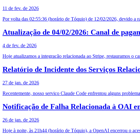
11 de fev. de 2026
Por volta das 02:55:36 (horário de Tóquio) de 12/02/2026, devido a
Atualização de 04/02/2026: Canal de paga
4 de fev. de 2026
Hoje atualizamos a integração relacionada ao Stripe, restauramos o c
Relatório de Incidente dos Serviços Relac
27 de jan. de 2026
Recentemente, nosso serviço Claude Code enfrentou alguns problemas
Notificação de Falha Relacionada à OAI e
26 de jan. de 2026
Hoje à noite, às 21h44 (horário de Tóquio), a OpenAI encerrou o ace