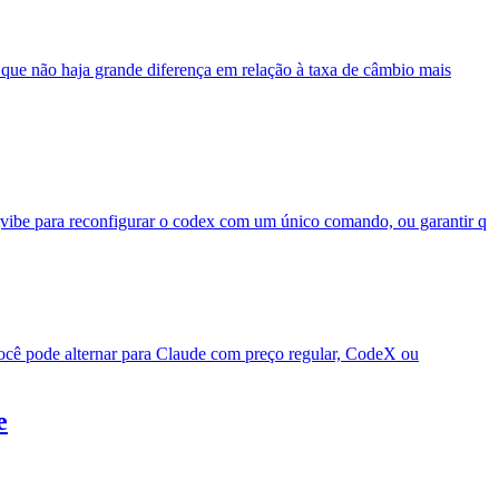
ue não haja grande diferença em relação à taxa de câmbio mais
ibe para reconfigurar o codex com um único comando, ou garantir q
ocê pode alternar para Claude com preço regular, CodeX ou
e